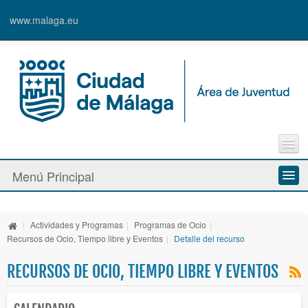
www.malaga.eu
Agenda
Menú Principal
Contacto
Inscripción en Actividades y Cursos
Información y Recursos
Alta de Usuari@
|
Actividades y Programas
|
Programas de Ocio
|
Actividades y Programas
Recursos de Ocio, Tiempo libre y Eventos
|
Detalle del recurso
RECURSOS DE OCIO, TIEMPO LIBRE Y EVENTOS
La Caja Blanca
Ayudas y Premios