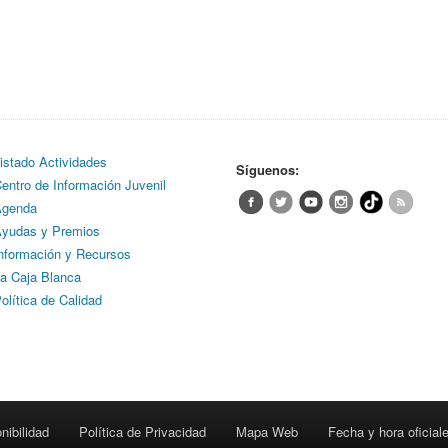
istado Actividades
Síguenos:
entro de Información Juvenil
genda
yudas y Premios
nformación y Recursos
a Caja Blanca
olítica de Calidad
nibilidad
Política de Privacidad
Mapa Web
Fecha y hora oficial