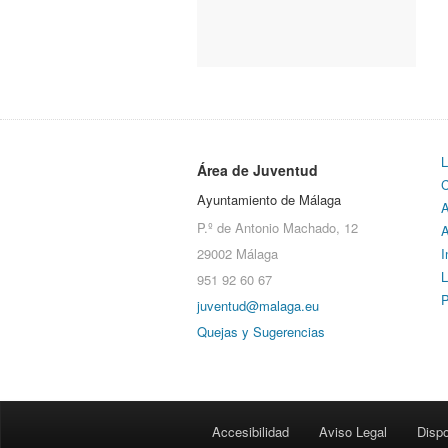
L
Área de Juventud
C
Ayuntamiento de Málaga
A
P.º de Antonio Machado, 12
A
29002 Málaga
I
L
951 92 60 67
P
juventud@malaga.eu
Quejas y Sugerencias
Accesibilidad
Aviso Legal
Dispo