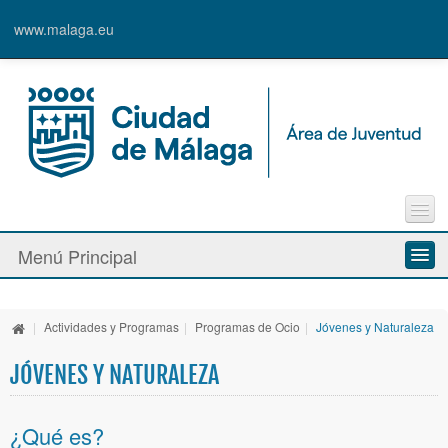
www.malaga.eu
Agenda
Menú Principal
Contacto
Inscripción en Actividades y Cursos
Información y Recursos
Alta de Usuari@
|
Actividades y Programas
|
Programas de Ocio
|
Jóvenes y Naturaleza
Actividades y Programas
JÓVENES Y NATURALEZA
La Caja Blanca
¿Qué es?
Ayudas y Premios