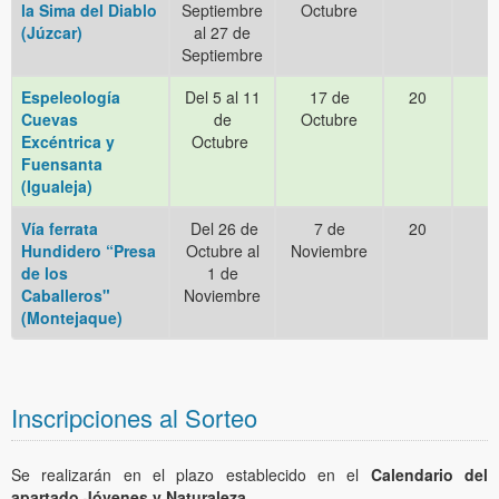
la Sima del Diablo
Septiembre
Octubre
(Júzcar)
al 27 de
Septiembre
Espeleología
Del 5 al 11
17 de
20
Cuevas
de
Octubre
Excéntrica y
Octubre
Fuensanta
(Igualeja)
Vía ferrata
Del 26 de
7 de
20
Hundidero
“Presa
Octubre al
Noviembre
de los
1 de
Caballeros"
Noviembre
(Montejaque)
Inscripciones al Sorteo
Se realizarán en el plazo establecido en el
Calendario del
apartado Jóvenes y Naturaleza