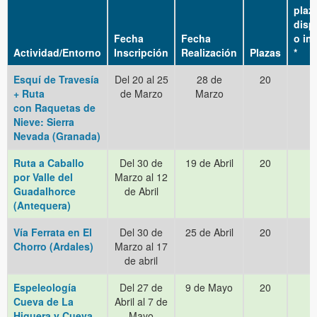
plaz
disp
Fecha
Fecha
o in
Actividad/Entorno
Inscripción
Realización
Plazas
*
Esquí de Travesía
Del 20 al 25
28 de
20
+ Ruta
de Marzo
Marzo
con Raquetas de
Nieve: Sierra
Nevada (Granada)
Ruta a Caballo
Del 30 de
19 de Abril
20
por Valle del
Marzo al 12
Guadalhorce
de Abril
(Antequera)
Vía Ferrata en El
Del 30 de
25 de Abril
20
Chorro (Ardales)
Marzo al 17
de abril
Espeleología
Del 27 de
9 de Mayo
20
Cueva de La
Abril al 7 de
Higuera y Cueva
Mayo