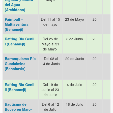
del Agua
(Archidona)
Paintball +
Del 11 al 15
23 de Mayo
20
Multiaventura
de mayo
(Benamejí)
Rafting Río Genil
Del 25 de
6 de Junio
20
I (Benamejí)
Mayo al 31
de Mayo
Barranquismo
Río
Del 08 al
20 de Junio
20
Guadalmina
14 de Junio
(Benahavis)
Rafting Río Genil
Del 19 de
4 de Julio
20
II (Benamejí)
Junio al 23
de Junio
Bautismo de
Del 6 al 12
18 de Julio
20
Buceo en Maro-
de Julio