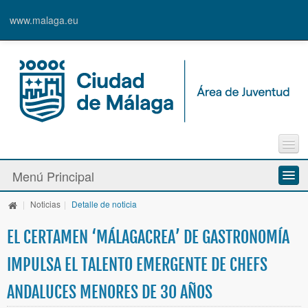
www.malaga.eu
Agenda
Menú Principal
Contacto
Inscripción en Actividades y Cursos
|
Noticias
|
Detalle de noticia
Información y Recursos
Alta de Usuari@
EL CERTAMEN ‘MÁLAGACREA’ DE GASTRONOMÍA
Actividades y Programas
IMPULSA EL TALENTO EMERGENTE DE CHEFS
La Caja Blanca
ANDALUCES MENORES DE 30 AÑOS
Ayudas y Premios