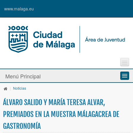
www.malaga.eu
Agenda
Menú Principal
Contacto
Inscripción en Actividades y Cursos
|
Noticias
Información y Recursos
Alta de Usuari@
ÁLVARO SALIDO Y MARÍA TERESA ALVAR,
Actividades y Programas
PREMIADOS EN LA MUESTRA MÁLAGACREA DE
La Caja Blanca
GASTRONOMÍA
Ayudas y Premios