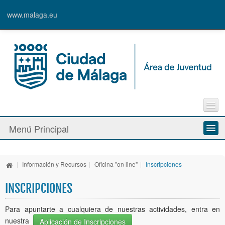
www.malaga.eu
Agenda
Menú Principal
Contacto
Inscripción en Actividades y Cursos
Información y Recursos
Alta de Usuari@
|
Información y Recursos
|
Oficina "on line"
|
Inscripciones
Actividades y Programas
INSCRIPCIONES
La Caja Blanca
Para apuntarte a cualquiera de nuestras actividades, entra en
nuestra
Ayudas y Premios
Aplicación de Inscripciones