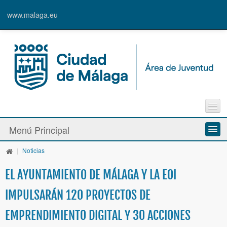
www.malaga.eu
Agenda
Menú Principal
Contacto
Inscripción en Actividades y Cursos
|
Noticias
Información y Recursos
Alta de Usuari@
EL AYUNTAMIENTO DE MÁLAGA Y LA EOI
Actividades y Programas
IMPULSARÁN 120 PROYECTOS DE
La Caja Blanca
EMPRENDIMIENTO DIGITAL Y 30 ACCIONES
Ayudas y Premios