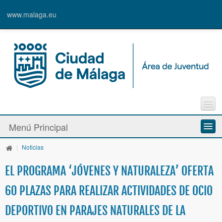
www.malaga.eu
Agenda
Menú Principal
Contacto
Inscripción en Actividades y Cursos
|
Noticias
Información y Recursos
Alta de Usuari@
EL PROGRAMA ‘JÓVENES Y NATURALEZA’ OFERTA
Actividades y Programas
60 PLAZAS PARA REALIZAR ACTIVIDADES DE OCIO
La Caja Blanca
DEPORTIVO EN PARAJES NATURALES DE LA
Ayudas y Premios