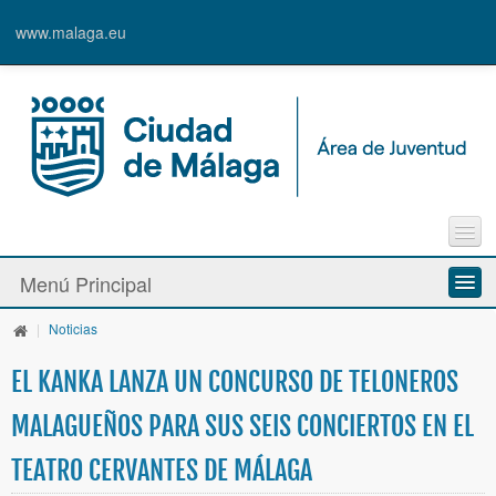
www.malaga.eu
Agenda
Menú Principal
Contacto
Inscripción en Actividades y Cursos
|
Noticias
Información y Recursos
Alta de Usuari@
EL KANKA LANZA UN CONCURSO DE TELONEROS
Actividades y Programas
MALAGUEÑOS PARA SUS SEIS CONCIERTOS EN EL
La Caja Blanca
TEATRO CERVANTES DE MÁLAGA
Ayudas y Premios