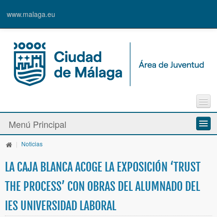
www.malaga.eu
Agenda
Menú Principal
Contacto
Inscripción en Actividades y Cursos
|
Noticias
Información y Recursos
Alta de Usuari@
LA CAJA BLANCA ACOGE LA EXPOSICIÓN ‘TRUST
Actividades y Programas
THE PROCESS’ CON OBRAS DEL ALUMNADO DEL
La Caja Blanca
IES UNIVERSIDAD LABORAL
Ayudas y Premios