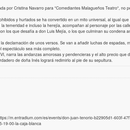
tada por Cristina Navarro para "Comediantes Malagueños Teatro", no pod
hibidos y hurtados se ha convertido en un mito universal, al igual qu
n la temeridad e incluso la herejía, acompañan al personaje por las cal
on los que desafía a don Luis Mejía, o los que culminan su condena an
 la declamación de unos versos. Se van a añadir luchas de espadas, mú
 el espectáculo sea más completo.
XVI, narra las andanzas amorosas y pendencieras y el alto precio que d
dadero de doña Inés logrará redimirlo al pie de su sepultura.
ttps://m.entradium.com/es/events/don-juan-tenorio-b22905d1-603f-47
-19-00-la-caja-blanca