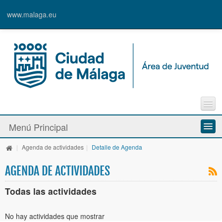
www.malaga.eu
Agenda
Menú Principal
Contacto
Inscripción en Actividades y Cursos
|
Agenda de actividades
|
Detalle de Agenda
Información y Recursos
Alta de Usuari@
AGENDA DE ACTIVIDADES
Actividades y Programas
Todas las actividades
La Caja Blanca
No hay actividades que mostrar
Ayudas y Premios