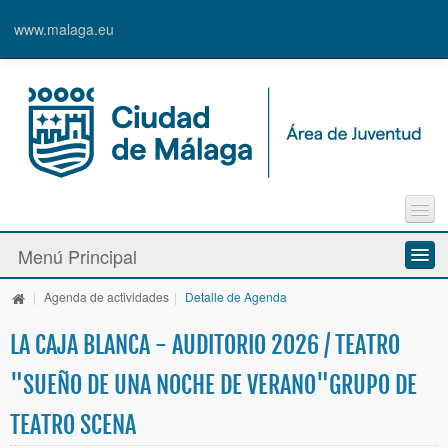
www.malaga.eu
Agenda
Menú Principal
Contacto
Inscripción en Actividades y Cursos
|
Agenda de actividades
|
Detalle de Agenda
Información y Recursos
Alta de Usuari@
LA CAJA BLANCA - AUDITORIO 2026 / TEATRO
Actividades y Programas
"SUEÑO DE UNA NOCHE DE VERANO"GRUPO DE
La Caja Blanca
TEATRO SCENA
Ayudas y Premios