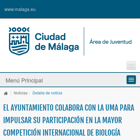
www.malaga.eu
Agenda
Menú Principal
Contacto
Inscripción en Actividades y Cursos
|
Noticias
|
Detalle de noticia
Información y Recursos
Alta de Usuari@
EL AYUNTAMIENTO COLABORA CON LA UMA PARA
Actividades y Programas
IMPULSAR SU PARTICIPACIÓN EN LA MAYOR
La Caja Blanca
COMPETICIÓN INTERNACIONAL DE BIOLOGÍA
Ayudas y Premios