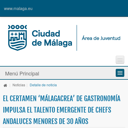
www.malaga.eu
Agenda
Menú Principal
Contacto
Inscripción en Actividades y Cursos
|
Noticias
|
Detalle de noticia
Información y Recursos
Alta de Usuari@
EL CERTAMEN ‘MÁLAGACREA’ DE GASTRONOMÍA
Actividades y Programas
IMPULSA EL TALENTO EMERGENTE DE CHEFS
La Caja Blanca
ANDALUCES MENORES DE 30 AÑOS
Ayudas y Premios