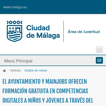
www.malaga.eu
Agenda
Menú Principal
Contacto
Inscripción en Actividades y Cursos
|
Noticias
|
Detalle de noticia
Información y Recursos
Alta de Usuari@
EL AYUNTAMIENTO Y MAINJOBS OFRECEN
Actividades y Programas
FORMACIÓN GRATUITA EN COMPETENCIAS
La Caja Blanca
DIGITALES A NIÑOS Y JÓVENES A TRAVÉS DEL
Ayudas y Premios